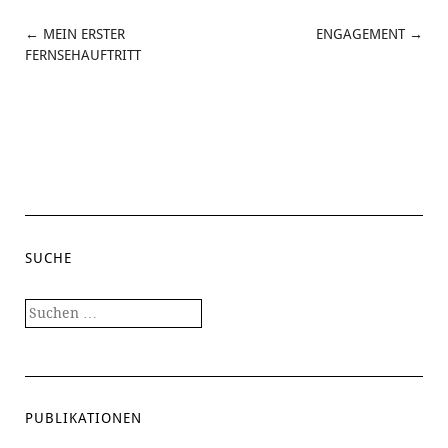
←
MEIN ERSTER
ENGAGEMENT
→
POST
FERNSEHAUFTRITT
NAVIGATION
SUCHE
Suchen
nach:
PUBLIKATIONEN